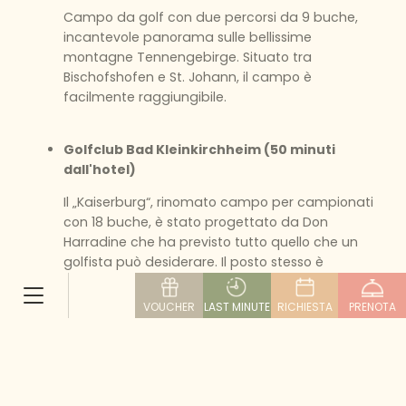
Campo da golf con due percorsi da 9 buche,
incantevole panorama sulle bellissime
montagne Tennengebirge. Situato tra
Bischofshofen e St. Johann, il campo è
facilmente raggiungibile.
Golfclub Bad Kleinkirchheim (50 minuti
dall'hotel)
Il „Kaiserburg“, rinomato campo per campionati
con 18 buche, è stato progettato da Don
Harradine che ha previsto tutto quello che un
golfista può desiderare. Il posto stesso è
spettacolare e, le dolci vette del parco
nazionale Nockberge ne sono la cornice ideale.
VOUCHER
LAST MINUTE
RICHIESTA
PRENOTA
Golfclub Dachstein-Tauern (45 minuti
dall'hotel)