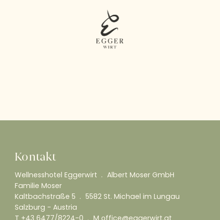
Kontakt
Wellnesshotel Eggerwirt
Albert Moser GmbH
Familie Moser
Kaltbachstraße 5
5582 St. Michael im Lungau
Salzburg - Austria
T
+43 6477/8224-0
M
office@eggerwirt.at