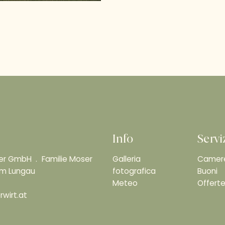
Info
Servi
ser GmbH
Familie Moser
Galleria
Camere
 im Lungau
fotografica
Buoni
Meteo
Offert
wirt.at