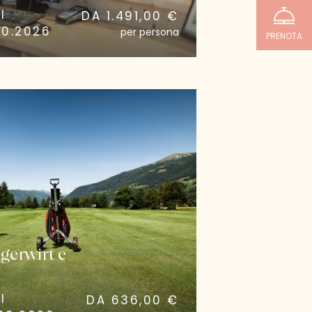
I
DA 1.491,00 €
10.2026
per persona
PRENOTA
ggerwirt e
i
I
DA 636,00 €