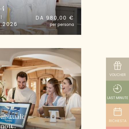
=4
I
DA 980,00 €
0.2026
per persona
VOUCHER
LAST MINUTE
abituali:
RICHIESTA
rnott