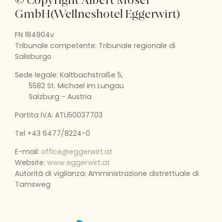
© Copyright
Albert Moser
GmbH
(Wellneshotel Eggerwirt)
FN 184904v
Tribunale competente: Tribunale regionale di
Salisburgo
Sede legale: Kaltbachstraße 5,
5582 St. Michael im Lungau
Salzburg - Austria
Partita IVA: ATU50037703
Tel +43 6477/8224-0
E-mail:
office@eggerwirt.at
Website:
www.eggerwirt.at
Autorità di vigilanza: Amministrazione distrettuale di
Tamsweg