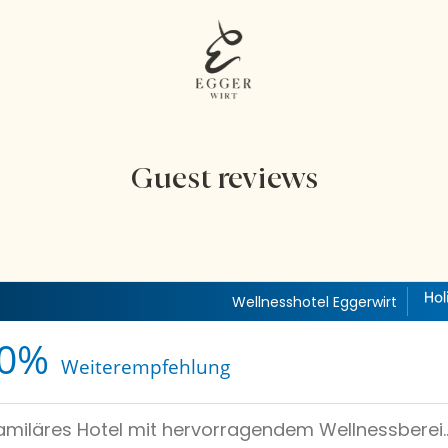
Guest reviews
Wellnesshotel Eggerwirt
0%
Weiterempfehlung
familäres Hotel mit hervorragendem Wellnessberei..