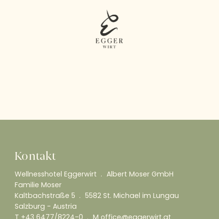
Kontakt
Wellnesshotel Eggerwirt
Albert Moser GmbH
Familie Moser
Kaltbachstraße 5
5582 St. Michael im Lungau
Salzburg - Austria
T
+43 6477/8224-0
M
office@eggerwirt.at