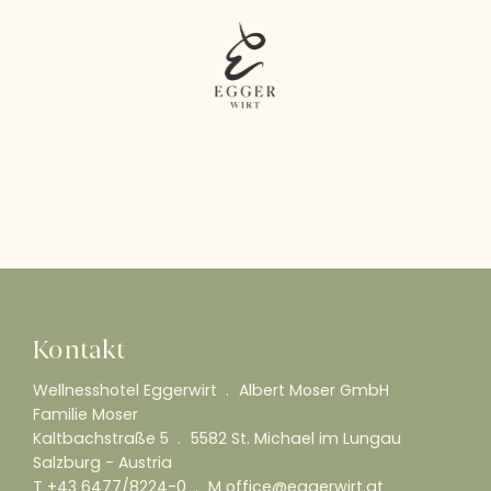
Kontakt
Wellnesshotel Eggerwirt
Albert Moser GmbH
Familie Moser
Kaltbachstraße 5
5582 St. Michael im Lungau
Salzburg - Austria
T
+43 6477/8224-0
M
office@eggerwirt.at