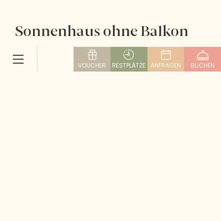
Sonnenhaus ohne Balkon
30 m²
1-2 Personen
ab € 214,00 pro Person bei
VOUCHER
RESTPLÄTZE
ANFRAGEN
BUCHEN
Doppelbelegung
Hochwertige Ausstattung mit warmer und
harmonischer Stoffauswahl für Ihren gesunden
Schlaf.
Wohlfühlzimmer mit neuem Kuschelkomfort,
eigenem Wohnbereich, Bad, WC separat, Radio,
Telefon, TV, Safe, ohne Balkon.
10.8.
18.8.
ANREISE
ABREISE