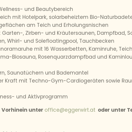
Wellness- und Beautybereich
ich mit Hotelpark, solarbeheiztem Bio-Naturbadete
geflächen am Teich und Erholungsnischen
t Garten-, Zirben- und Kräutersaunen, Dampfbad, So
en,
Whirl- und Solefloatingpool, Tauchbecken
Panoramaruhe mit 16 Wasserbetten, Kaminruhe, Teich
ama-Biosauna, Rosenquarzdampfbad und Kaminloun
rn, Saunatüchern und Bademantel
r Kraft mit Techno-Gym-Cardiogeräten sowie Raum 
tness- und Aktivprogramm
m Vorhinein unter
office@eggerwirt.at
oder unter Te