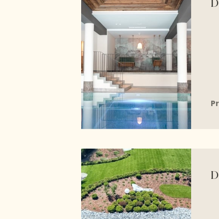
D
Pr
D