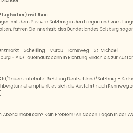
 Michael
Flughafen) mit Bus:
dungen mit dem Bus von Salzburg in den Lungau und vom Lun
rhalten, fahren Sie innerhalb des Bundeslandes Salzburg soga
nzmarkt - Scheifling - Murau -Tamsweg - St. Michael
urg - A10/Tauernautobahn in Richtung Villach bis zur Ausfah
h, A10/Tauernautobahn Richtung Deutschland/Salzburg – Kats
schbergtunnel empfiehlt es sich die Ausfahrt nach Rennweg
)
 Abend mobil sein? Kein Problem! An sieben Tagen in der Wo
u.