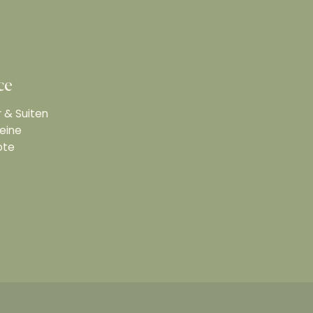
ce
 & Suiten
eine
ote