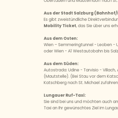
Obertauern und Mauterndorf nach St.
Aus der Stadt Salzburg (Bahnhof/
Es gibt zweistündliche Direktverbin
Mobility Ticket
, das Sie über uns e
Aus dem Osten:
Wien – Semmeringtunnel - Leoben - U
oder Wien - A1 Westautobahn bis Salzb
Aus dem Süden:
Autostrada: Udine - Tarvisio - Villac
(Mautstelle). (Bei Stau vor dem Kat
Katschberg nach St. Michael zufahren
Lungauer Ruf-Taxi:
Sie sind bei uns und möchten auch am
Taxi an Ihr gewünschtes Ziel im Lunga