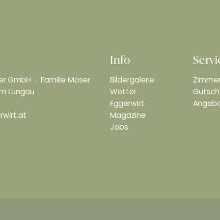
Info
Servi
ser GmbH
Familie Moser
Bildergalerie
Zimmer
 im Lungau
Wetter
Gutsch
Eggerwirt
Angeb
wirt.at
Magazine
Jobs