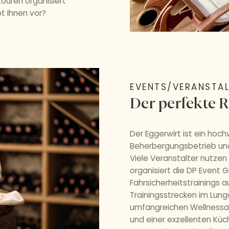
ouren organisiert
 Ihnen vor?
EVENTS/VERANSTA
Der perfekte
Der Eggerwirt ist ein hoch
Beherbergungsbetrieb und
Viele Veranstalter nutzen 
organisiert die DP Event
Fahrsicherheitstrainings a
Trainingsstrecken im Lu
umfangreichen Wellnessa
und einer exzellenten Küc