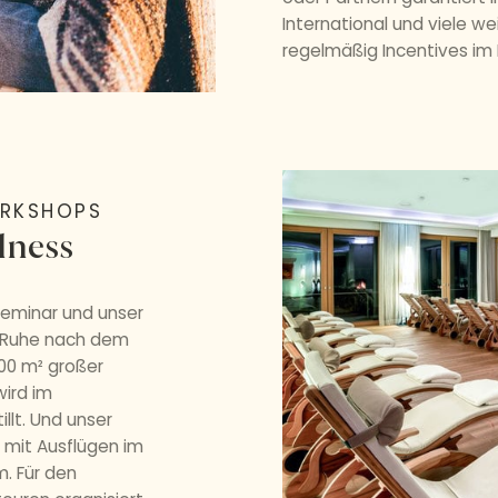
International und viele we
regelmäßig Incentives im 
ORKSHOPS
lness
Seminar und unser
e Ruhe nach dem
00 m² großer
wird im
illt. Und unser
mit Ausflügen im
m. Für den