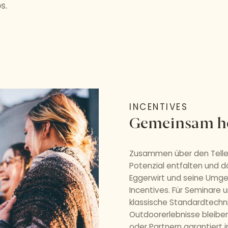
s.
INCENTIVES
Gemeinsam h
Zusammen über den Teller
Potenzial entfalten und d
Eggerwirt und seine Umge
Incentives. Für Seminare 
klassische Standardtechn
Outdoorerlebnisse bleiben
oder Partnern garantiert 