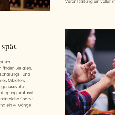
Veranstaltung ein voller Er
 spät
st. Im
finden Sie alles,
schallungs- und
er, Mikrofon,
r genussvolle
rpflegung umfasst
taminreiche Snacks
 und ein 4-Gänge-