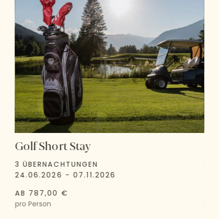
Golf Short Stay
Go
3 ÜBERNACHTUNGEN
6 
24.06.2026 - 07.11.2026
24.
AB 787,00 €
AB 
pro Person
pro 