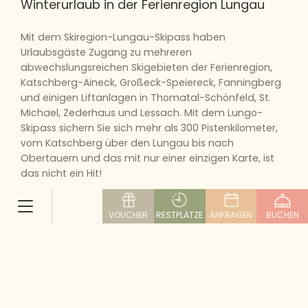
Winterurlaub in der Ferienregion Lungau
Mit dem Skiregion-Lungau-Skipass haben
Urlaubsgäste Zugang zu mehreren
abwechslungsreichen Skigebieten der Ferienregion,
Katschberg-Aineck, Großeck-Speiereck, Fanningberg
und einigen Liftanlagen in Thomatal-Schönfeld, St.
Michael, Zederhaus und Lessach. Mit dem Lungo-
Skipass sichern Sie sich mehr als 300 Pistenkilometer,
vom Katschberg über den Lungau bis nach
Obertauern und das mit nur einer einzigen Karte, ist
das nicht ein Hit!
Alleine in der Ferienregion Lungau finden Sie über 140
VOUCHER
RESTPLÄTZE
ANFRAGEN
BUCHEN
Pistenkilometer für einen abwechslungsreichen
Skiurlaub auf hohem Niveau. Mehr als 150 Kilometer
Langlaufloipen, herrliche Skitouren, romantische
Winterwanderungen und actionreiche Rodelbahnen,
überzeugen Sie sich selbst von der hohen Infrastruktur
in der Ferienregion Lungau.