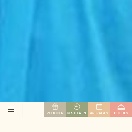
VOUCHER
RESTPLÄTZE
ANFRAGEN
BUCHEN
Fasching im Lungau: