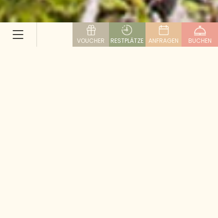
VOUCHER
RESTPLÄTZE
ANFRAGEN
BUCHEN
Die schönsten Gipfel im
Salzburger Lungau
Eine Gipfelwanderung im Lungau ist immer etwas
ganz Besonderes, besonders dann, wenn man früh
am Morgen aufbricht und in den Tag hineinwandert.
Rund 20 Gipfel im Biosphärenpark Salzburger Lungau
und in den angrenzenden Kärntner Nockbergen sind
die Mühe eines Aufstiegs wert – wir haben fünf
davon für Sie ausgewählt.