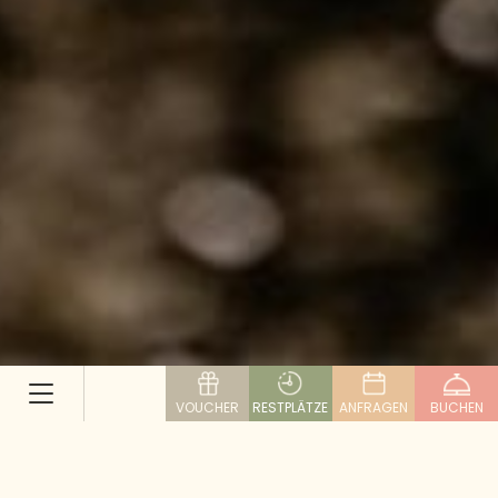
VOUCHER
RESTPLÄTZE
ANFRAGEN
BUCHEN
Darum ist Bergquellwasser
besser