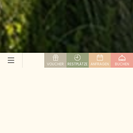
VOUCHER
RESTPLÄTZE
ANFRAGEN
BUCHEN
Bergseen statt Meer – Teil 1:
Wo das Wasser glitzert und
die Berge den Sommer
spiegeln