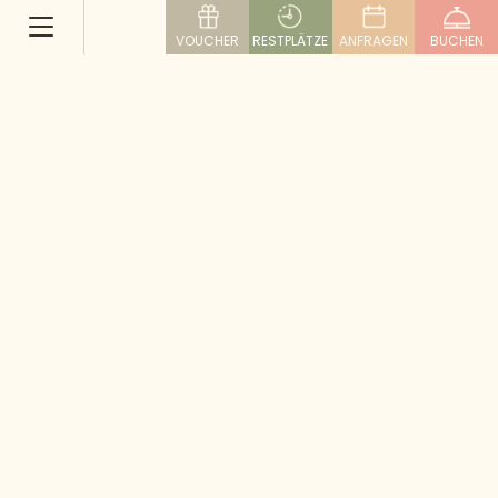
VOUCHER
RESTPLÄTZE
ANFRAGEN
BUCHEN
7 Highlights: Lungauer
Familienwinter
Im Lungau gehen die Uhren ein bisschen langsamer.
Das Leben ist geruhsamer und echter als anderswo.
Hier ist der Rhythmus der Natur spürbar, Tradition
und Brauchtum haben einen festen Platz.
Besonders zur Advent- und Weihnachtszeit
verwandeln sich St. Michael und Umgebung in ein
Winterwunderland. Inge und Albert Moser, Inhaber
des Eggerwirts, sind stolz auf ihre Heimat: „Der
Lungau war aufgrund seiner exponierten Lage früher
nur schwer erreichbar. Viele nicht so schöne
touristische Entwicklungen, Kitsch und Kommerz
sind gar nicht erst hierher gelangt. Darüber sind wir